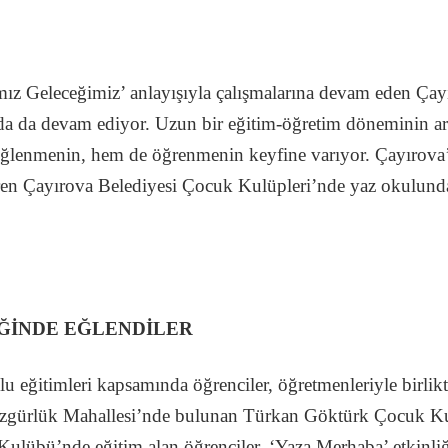
ız Geleceğimiz’ anlayışıyla çalışmalarına devam eden Çay
nda da devam ediyor. Uzun bir eğitim-öğretim döneminin ard
eğlenmenin, hem de öğrenmenin keyfine varıyor. Çayırova
n Çayırova Belediyesi Çocuk Kulüpleri’nde yaz okulunda 
ĞİNDE EĞLENDİLER
u eğitimleri kapsamında öğrenciler, öğretmenleriyle birlikte
gürlük Mahallesi’nde bulunan Türkan Göktürk Çocuk Kul
ulübü’nde eğitim alan öğrenciler, ‘Yaza Merhaba’ etkinliğ