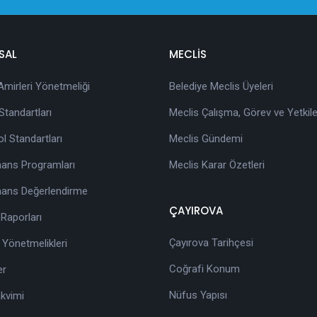
SAL
MECLİS
 Amirleri Yönetmeliği
Belediye Meclis Üyeleri
tandartları
Meclis Çalışma, Görev ve Yetkile
ol Standartları
Meclis Gündemi
ans Programları
Meclis Karar Özetleri
ans Değerlendirme
ÇAYIROVA
 Raporları
Çayırova Tarihçesi
 Yönetmelikleri
Coğrafi Konum
er
Nüfus Yapısı
akvimi