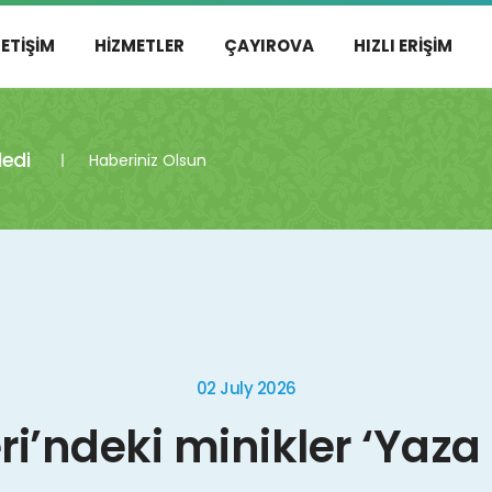
LETIŞIM
HIZMETLER
ÇAYIROVA
HIZLI ERIŞIM
dedi
Haberiniz Olsun
02 July 2026
i’ndeki minikler ‘Yaz