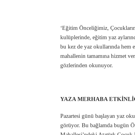
‘Eğitim Önceliğimiz, Çocuklarım
kulüplerinde, eğitim yaz ayları
bu kez de yaz okullarında hem 
mahallenin tamamına hizmet vere
gözlerinden okunuyor.
YAZA MERHABA ETKİNLİ
Pazartesi günü başlayan yaz okul
görüyor. Bu bağlamda bugün Öz
Mahallesi’ndeki Atatürk Çocuk K