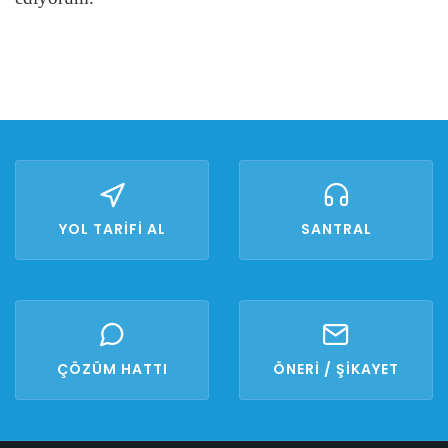
YOL TARİFİ AL
SANTRAL
ÇÖZÜM HATTI
ÖNERİ / ŞİKAYET