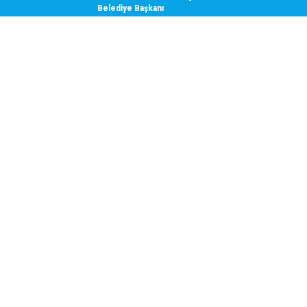
Belediye Başkanı
YOL TARİFİ AL
SANTRAL
ÇÖZÜM HATTI
ÖNERİ / ŞİKAYET
YÖNETİM